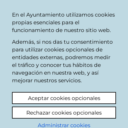
Mairie
Partager
Con
Français
En el Ayuntamiento utilizamos cookies
de
propias esenciales para el
Vitoria-
funcionamiento de nuestro sitio web.
Gasteiz
Además, si nos das tu consentimiento
Autres Participation des Citoyens
para utilizar cookies opcionales de
entidades externas, podremos medir
el tráfico y conocer tus hábitos de
presentacion de
navegación en nuestra web, y así
nuestro 1 libro en
mejorar nuestros servicios.
familia
Aceptar cookies opcionales
Voir le dernier commentaire
(ajouté
Rechazar cookies opcionales
02/10/2025 17:47:49)
Administrar cookies