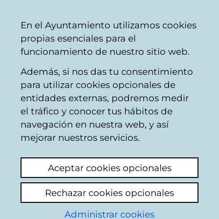
Mairie
Partager
Con
Français
En el Ayuntamiento utilizamos cookies
de
propias esenciales para el
Vitoria-
funcionamiento de nuestro sitio web.
Gasteiz
Además, si nos das tu consentimiento
Autres urbanisme
para utilizar cookies opcionales de
entidades externas, podremos medir
el tráfico y conocer tus hábitos de
Cementerio en mal
navegación en nuestra web, y así
estado
mejorar nuestros servicios.
Voir le dernier commentaire
(ajouté
Aceptar cookies opcionales
10/09/2025 08:23:48)
Rechazar cookies opcionales
El cementerio del salvador está en un estado
Administrar cookies
de abandono total lleno de malas hierbas,