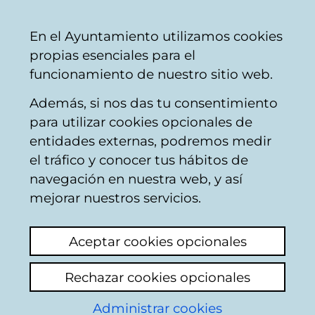
Mairie
Partager
Con
Français
En el Ayuntamiento utilizamos cookies
de
propias esenciales para el
Vitoria-
funcionamiento de nuestro sitio web.
Gasteiz
Además, si nos das tu consentimiento
Travaux immobiliers
para utilizar cookies opcionales de
entidades externas, podremos medir
el tráfico y conocer tus hábitos de
Kamy en domingo
navegación en nuestra web, y así
Beltrán 13
mejorar nuestros servicios.
Ajouter commentaire
Aceptar cookies opcionales
Llevan meses los de Kamy haciendo una
obra en este portal pero debido a esto la
Rechazar cookies opcionales
calle esta super sucia y llena de escombros.
Administrar cookies