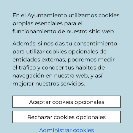
Mairie
Partager
Con
Français
En el Ayuntamiento utilizamos cookies
de
propias esenciales para el
Vitoria-
funcionamiento de nuestro sitio web.
Gasteiz
Además, si nos das tu consentimiento
Recyclage des déchets
para utilizar cookies opcionales de
entidades externas, podremos medir
el tráfico y conocer tus hábitos de
Compostaje
navegación en nuestra web, y así
comunitario sucio,
mejorar nuestros servicios.
desatendido y sin
Aceptar cookies opcionales
funcionar
Rechazar cookies opcionales
Ajouter commentaire
Administrar cookies