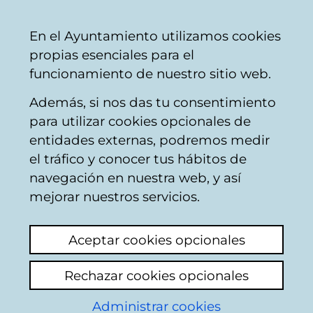
Mairie
Partager
Con
Français
En el Ayuntamiento utilizamos cookies
de
propias esenciales para el
Vitoria-
funcionamiento de nuestro sitio web.
Gasteiz
Además, si nos das tu consentimiento
Participation des Citoyens
para utilizar cookies opcionales de
entidades externas, podremos medir
el tráfico y conocer tus hábitos de
MAIDER ETXEBARRIA
navegación en nuestra web, y así
mejorar nuestros servicios.
Voir le dernier commentaire
(ajouté
05/08/2025 22:49:59)
Aceptar cookies opcionales
Ajouter commentaire
Rechazar cookies opcionales
Sra, mientras ud no tiene ni idea de cómo
Administrar cookies