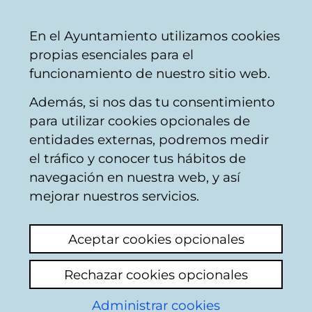
Mairie
Partager
Con
Français
En el Ayuntamiento utilizamos cookies
de
propias esenciales para el
Vitoria-
funcionamiento de nuestro sitio web.
Gasteiz
Además, si nos das tu consentimiento
Police Municipale
para utilizar cookies opcionales de
entidades externas, podremos medir
el tráfico y conocer tus hábitos de
Local
navegación en nuestra web, y así
mejorar nuestros servicios.
Voir le dernier commentaire
(ajouté
18/07/2025 12:44:23)
Aceptar cookies opcionales
Ajouter commentaire
Rechazar cookies opcionales
Hola vivo en abechuco y hay un local
Administrar cookies