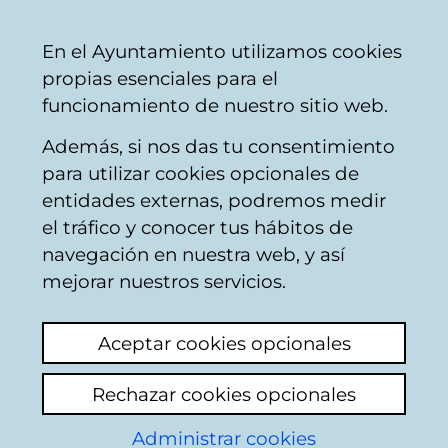
Mairie
Partager
Con
Français
En el Ayuntamiento utilizamos cookies
de
propias esenciales para el
Vitoria-
funcionamiento de nuestro sitio web.
Gasteiz
Además, si nos das tu consentimiento
Nettoyage public / ramassage des
para utilizar cookies opcionales de
déchets
entidades externas, podremos medir
el tráfico y conocer tus hábitos de
navegación en nuestra web, y así
gallina muerta arroyo
mejorar nuestros servicios.
puente alto
Aceptar cookies opcionales
Voir le dernier commentaire
(ajouté
07/07/2025 10:06:25)
Rechazar cookies opcionales
Administrar cookies
Ajouter commentaire