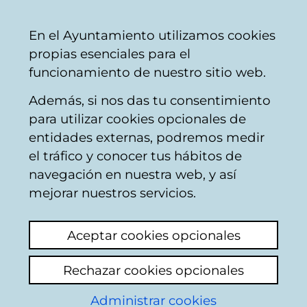
Mairie
Partager
Con
Français
En el Ayuntamiento utilizamos cookies
de
propias esenciales para el
Vitoria-
funcionamiento de nuestro sitio web.
Gasteiz
Además, si nos das tu consentimiento
Installations éducatives
para utilizar cookies opcionales de
entidades externas, podremos medir
el tráfico y conocer tus hábitos de
Música desde las 8
navegación en nuestra web, y así
am colegio CEIP
mejorar nuestros servicios.
SALBURUA
Aceptar cookies opcionales
Voir le dernier commentaire
(ajouté
Rechazar cookies opcionales
08/07/2025 09:41:28)
Administrar cookies