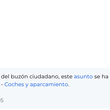
 del buzón ciudadano, este
asunto
se ha
-
Coches y aparcamiento
.
05