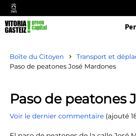
Mairie
de
Pe
Vitoria-
Gasteiz
Boîte du Citoyen
Transport et dépl
Paso de peatones José Mardones
Paso de peatones 
Voir le dernier commentaire
(ajouté 1
El paso de peatones de la calle José M