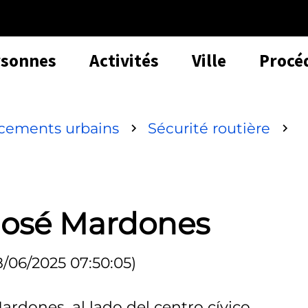
rsonnes
Activités
Ville
Procé
acements urbains
Sécurité routière
José Mardones
8/06/2025 07:50:05)
ardones, al lado del centro cívico