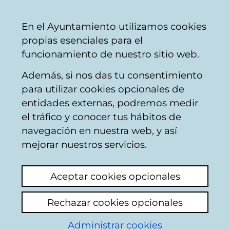
Mairie
Partager
Con
Français
En el Ayuntamiento utilizamos cookies
de
propias esenciales para el
Vitoria-
funcionamiento de nuestro sitio web.
Gasteiz
Además, si nos das tu consentimiento
Vélos
para utilizar cookies opcionales de
entidades externas, podremos medir
el tráfico y conocer tus hábitos de
Bidegorris llenos de
navegación en nuestra web, y así
gente que no va en
mejorar nuestros servicios.
bici
Aceptar cookies opcionales
Voir le dernier commentaire
(ajouté
Rechazar cookies opcionales
31/03/2025 22:52:52)
Administrar cookies