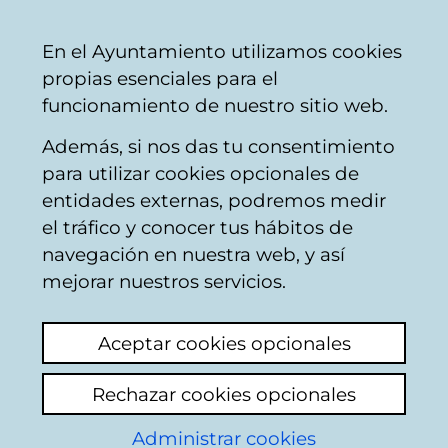
Mairie
Partager
Con
Français
En el Ayuntamiento utilizamos cookies
de
propias esenciales para el
Vitoria-
funcionamiento de nuestro sitio web.
Gasteiz
Además, si nos das tu consentimiento
Installations éducatives
para utilizar cookies opcionales de
entidades externas, podremos medir
el tráfico y conocer tus hábitos de
Falta de
navegación en nuestra web, y así
responsabilidad
mejorar nuestros servicios.
Voir le dernier commentaire
(ajouté
Aceptar cookies opcionales
18/05/2026 08:29:46)
Rechazar cookies opcionales
Ajouter commentaire
Administrar cookies