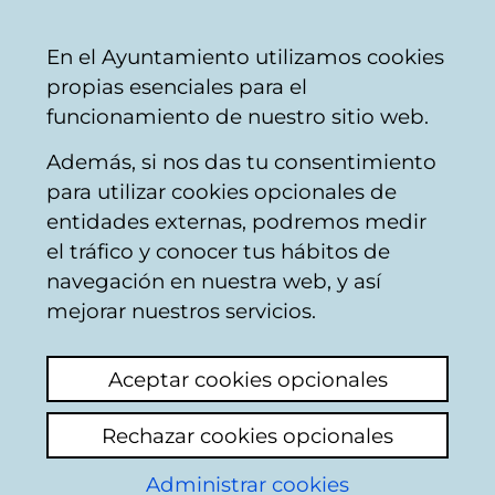
Mairie
Partager
Con
Français
En el Ayuntamiento utilizamos cookies
de
propias esenciales para el
Vitoria-
funcionamiento de nuestro sitio web.
Gasteiz
Además, si nos das tu consentimiento
Sanctions et amendes
para utilizar cookies opcionales de
entidades externas, podremos medir
el tráfico y conocer tus hábitos de
Servicio Akropost
navegación en nuestra web, y así
mejorar nuestros servicios.
Voir le dernier commentaire
(ajouté
14/04/2026 14:48:25)
Aceptar cookies opcionales
Ajouter commentaire
Rechazar cookies opcionales
El 25 de marzo del corriente la empresa
mencionada deposita en mi buzón una
Administrar cookies