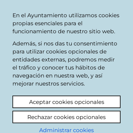
Mairie
Partager
Con
Français
En el Ayuntamiento utilizamos cookies
de
propias esenciales para el
Vitoria-
funcionamiento de nuestro sitio web.
Gasteiz
Además, si nos das tu consentimiento
Occupation de la voie publique
para utilizar cookies opcionales de
entidades externas, podremos medir
el tráfico y conocer tus hábitos de
Queja
navegación en nuestra web, y así
mejorar nuestros servicios.
Voir le dernier commentaire
(ajouté
24/03/2026 08:29:36)
Aceptar cookies opcionales
Ahora estoy en la cuesta que une la me calle
Rechazar cookies opcionales
Olaguibel con la San Francisco, conocida
hace unos años por cuesta del Felipe es
Administrar cookies