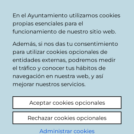
Mairie
Partager
Con
Français
En el Ayuntamiento utilizamos cookies
de
propias esenciales para el
Vitoria-
funcionamiento de nuestro sitio web.
Gasteiz
Además, si nos das tu consentimiento
Sanctions et amendes
para utilizar cookies opcionales de
entidades externas, podremos medir
el tráfico y conocer tus hábitos de
Multas
navegación en nuestra web, y así
mejorar nuestros servicios.
Voir le dernier commentaire
(ajouté
16/03/2026 09:47:21)
Aceptar cookies opcionales
Rechazar cookies opcionales
Hoy estábamos aparcados en doble fila dos
coches el mio y el de una joven el mío
Administrar cookies