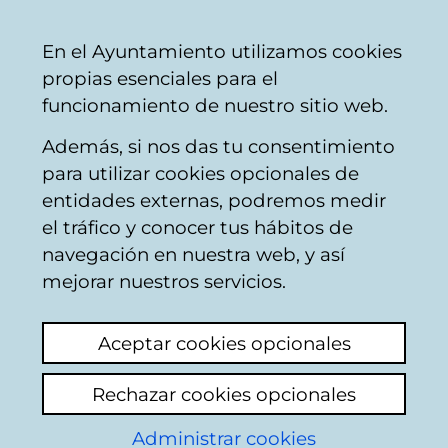
Mairie
Partager
Con
Français
En el Ayuntamiento utilizamos cookies
de
propias esenciales para el
Vitoria-
funcionamiento de nuestro sitio web.
Gasteiz
Además, si nos das tu consentimiento
Planeamiento de la ciudad
para utilizar cookies opcionales de
entidades externas, podremos medir
el tráfico y conocer tus hábitos de
Consulta sobre
navegación en nuestra web, y así
construcción de
mejorar nuestros servicios.
frontón en Zabalgana
Aceptar cookies opcionales
Voir le dernier commentaire
(ajouté
Rechazar cookies opcionales
17/06/2026 09:31:23)
Administrar cookies