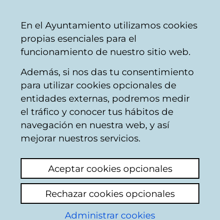
Mairie
Partager
Con
Français
En el Ayuntamiento utilizamos cookies
de
propias esenciales para el
Vitoria-
funcionamiento de nuestro sitio web.
Gasteiz
Además, si nos das tu consentimiento
Pollution
para utilizar cookies opcionales de
entidades externas, podremos medir
el tráfico y conocer tus hábitos de
otro nido de asiática
navegación en nuestra web, y así
mejorar nuestros servicios.
Voir le dernier commentaire
(ajouté
26/02/2026 12:29:14)
Aceptar cookies opcionales
Rechazar cookies opcionales
He visto otra en el paseo del Río alegria..
trasera de galvanizados alaveses
Administrar cookies