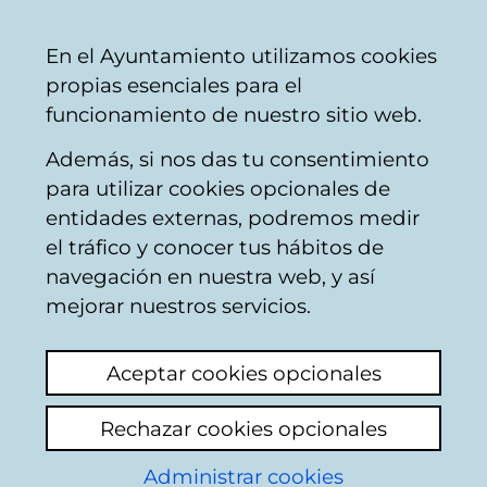
Mairie
Partager
Con
Français
En el Ayuntamiento utilizamos cookies
de
propias esenciales para el
Vitoria-
funcionamiento de nuestro sitio web.
Gasteiz
Además, si nos das tu consentimiento
Bombiers
para utilizar cookies opcionales de
entidades externas, podremos medir
el tráfico y conocer tus hábitos de
avispero
navegación en nuestra web, y así
mejorar nuestros servicios.
Voir le dernier commentaire
(ajouté
15/12/2025 08:44:56)
Aceptar cookies opcionales
Ajouter commentaire
Rechazar cookies opcionales
Buenos días hay un avispero tremendo en la
Administrar cookies