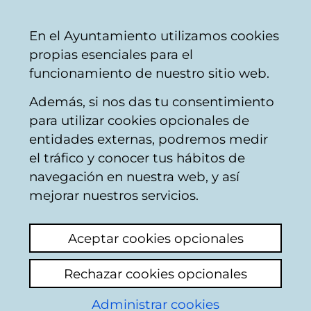
Mairie
Partager
Con
Français
En el Ayuntamiento utilizamos cookies
de
propias esenciales para el
Vitoria-
funcionamiento de nuestro sitio web.
Gasteiz
Además, si nos das tu consentimiento
Autres éducation
para utilizar cookies opcionales de
entidades externas, podremos medir
el tráfico y conocer tus hábitos de
Altavoz roto.
navegación en nuestra web, y así
mejorar nuestros servicios.
Voir le dernier commentaire
(ajouté
24/03/2025 14:52:38)
Aceptar cookies opcionales
Ajouter commentaire
Rechazar cookies opcionales
Hola.
Administrar cookies