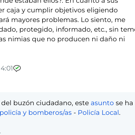
ónde estaban ellos?. En cuanto a sus
r caja y cumplir objetivos eligiendo
eará mayores problemas. Lo siento, me
dado, protegido, informado, etc., sin tem
sas nimias que no producen ni daño ni
14:01
 del buzón ciudadano, este
asunto
se ha
policía y bomberos/as
-
Policía Local
.
4