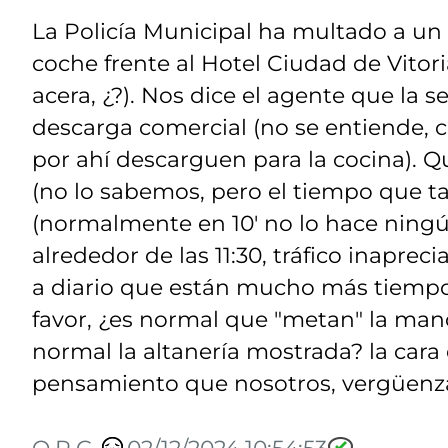
La Policía Municipal ha multado a un fa
coche frente al Hotel Ciudad de Vitori
acera, ¿?). Nos dice el agente que la 
descarga comercial (no se entiende, 
por ahí descarguen para la cocina). Q
(no lo sabemos, pero el tiempo que ta
(normalmente en 10' no lo hace ning
alrededor de las 11:30, tráfico inaprec
a diario que están mucho más tiempo
favor, ¿es normal que "metan" la man
normal la altanería mostrada? la ca
pensamiento que nosotros, vergüenza... 
O.R.G.
02/12/2024 10:54:53