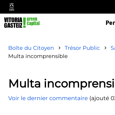
Mairie
de
Pe
Vitoria-
Gasteiz
Boîte du Citoyen
Trésor Public
S
Multa incomprensible
Multa incomprensi
Voir le dernier commentaire
(ajouté 0