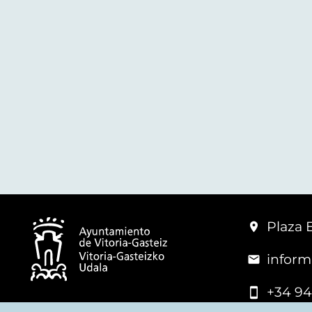
Plaza 
inform
+34 94