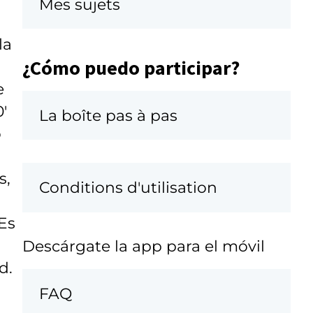
Mes sujets
la
¿Cómo puedo participar?
e
'
La boîte pas à pas
o
s,
Conditions d'utilisation
Es
Descárgate la app para el móvil
d.
FAQ