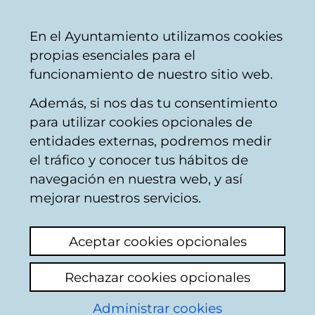
Mairie
Partager
Con
Français
En el Ayuntamiento utilizamos cookies
de
propias esenciales para el
Vitoria-
funcionamiento de nuestro sitio web.
Gasteiz
Además, si nos das tu consentimiento
Espaces verts
para utilizar cookies opcionales de
entidades externas, podremos medir
el tráfico y conocer tus hábitos de
Castaño anula la
navegación en nuestra web, y así
iluminación
mejorar nuestros servicios.
Voir le dernier commentaire
(ajouté
Aceptar cookies opcionales
15/06/2026 09:20:56)
Rechazar cookies opcionales
Ajouter commentaire
Administrar cookies