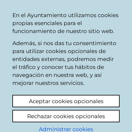
Mairie
Partager
Con
Français
En el Ayuntamiento utilizamos cookies
de
propias esenciales para el
Vitoria-
funcionamiento de nuestro sitio web.
Gasteiz
Además, si nos das tu consentimiento
Circulation
para utilizar cookies opcionales de
entidades externas, podremos medir
el tráfico y conocer tus hábitos de
No se respeta
navegación en nuestra web, y así
prioridad peatonal en
mejorar nuestros servicios.
Nadine Gordimer
Aceptar cookies opcionales
Voir le dernier commentaire
(ajouté
Rechazar cookies opcionales
16/06/2026 15:45:37)
Administrar cookies