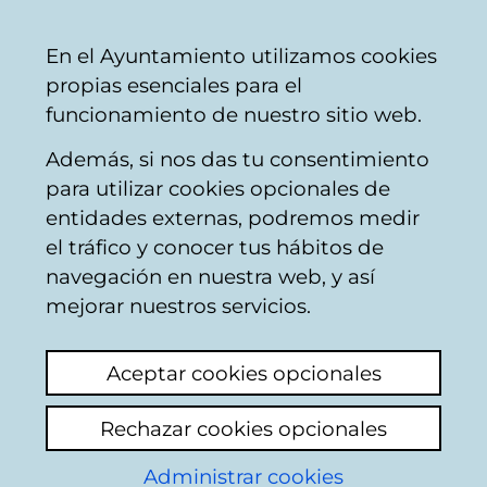
Mairie
Partager
Con
Français
En el Ayuntamiento utilizamos cookies
de
propias esenciales para el
Vitoria-
funcionamiento de nuestro sitio web.
Gasteiz
Además, si nos das tu consentimiento
Circulation
para utilizar cookies opcionales de
entidades externas, podremos medir
el tráfico y conocer tus hábitos de
Leo en prensa que no
navegación en nuestra web, y así
hay servicio de grúa
mejorar nuestros servicios.
de los municipales ...
Aceptar cookies opcionales
Voir le dernier commentaire
(ajouté
Rechazar cookies opcionales
08/06/2026 09:23:23)
Administrar cookies