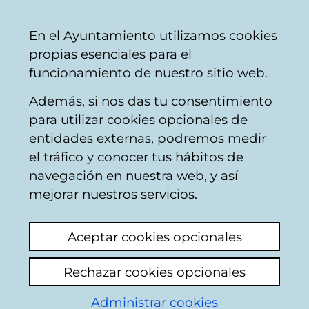
Mairie
Partager
Con
Français
En el Ayuntamiento utilizamos cookies
de
propias esenciales para el
Vitoria-
funcionamiento de nuestro sitio web.
Gasteiz
Además, si nos das tu consentimiento
Circulation
para utilizar cookies opcionales de
entidades externas, podremos medir
el tráfico y conocer tus hábitos de
Bolardos y
navegación en nuestra web, y así
ambulancias
mejorar nuestros servicios.
URGENTES
Aceptar cookies opcionales
Voir le dernier commentaire
(ajouté
Rechazar cookies opcionales
05/06/2026 08:33:59)
Administrar cookies