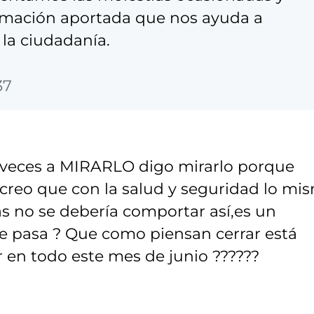
rmación aportada que nos ayuda a
 la ciudadanía.
37
 veces a MIRARLO digo mirarlo porque
 creo que con la salud y seguridad lo mi
as no se debería comportar así,es un
e pasa ? Que como piensan cerrar está
r en todo este mes de junio ??????