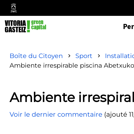
Mairie
de
Pe
Vitoria-
Gasteiz
Boîte du Citoyen
Sport
Installat
Ambiente irrespirable piscina Abetxuk
Ambiente irrespira
Voir le dernier commentaire
(ajouté 1