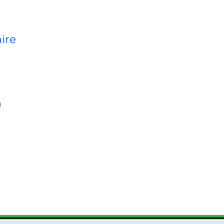
ire
n