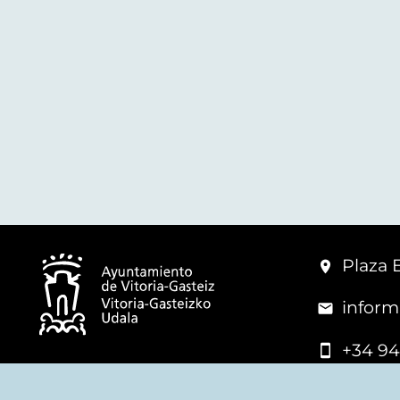
Plaza 
inform
+34 94
© Mairie de Vitoria-Gasteiz