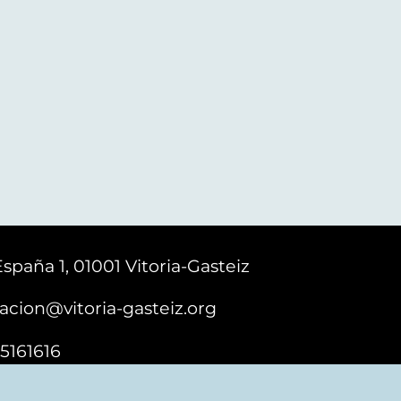
España 1, 01001 Vitoria-Gasteiz
acion@vitoria-gasteiz.org
5161616