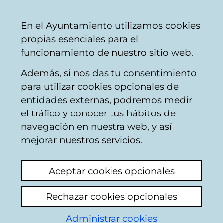
Mairie
Partager
Con
Français
En el Ayuntamiento utilizamos cookies
de
propias esenciales para el
Vitoria-
funcionamiento de nuestro sitio web.
Gasteiz
Además, si nos das tu consentimiento
Personas en situación de
para utilizar cookies opcionales de
vulnerabilidad social
entidades externas, podremos medir
el tráfico y conocer tus hábitos de
navegación en nuestra web, y así
Fuente de la Salud
mejorar nuestros servicios.
Voir le dernier commentaire
(ajouté
Aceptar cookies opcionales
15/06/2026 08:21:25)
Rechazar cookies opcionales
Ajouter commentaire
Administrar cookies