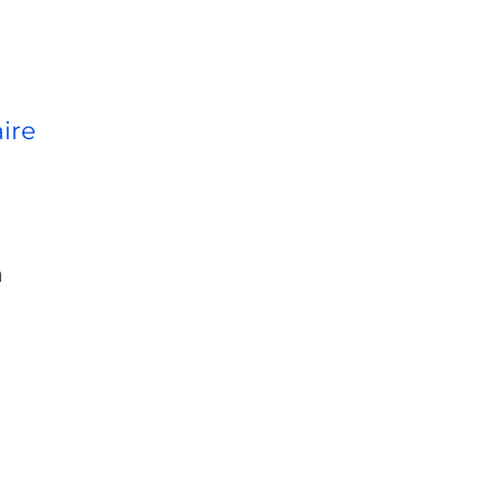
ire
n