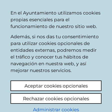
Mairie
Partager
Con
Français
En el Ayuntamiento utilizamos cookies
de
propias esenciales para el
Vitoria-
funcionamiento de nuestro sitio web.
Gasteiz
Además, si nos das tu consentimiento
AMVISA
para utilizar cookies opcionales de
entidades externas, podremos medir
el tráfico y conocer tus hábitos de
RED DE
navegación en nuestra web, y así
ALCANTARILLADO
mejorar nuestros servicios.
NO FUNCIONA BIEN
Aceptar cookies opcionales
CALLE HORTALEZA 7
Rechazar cookies opcionales
VITORIA
Administrar cookies