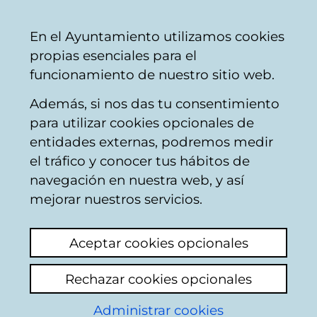
Mairie
Partager
Con
Français
En el Ayuntamiento utilizamos cookies
de
propias esenciales para el
Vitoria-
funcionamiento de nuestro sitio web.
Gasteiz
Además, si nos das tu consentimiento
Pollution
para utilizar cookies opcionales de
entidades externas, podremos medir
el tráfico y conocer tus hábitos de
Colillas de cigarro
navegación en nuestra web, y así
contaminantes en el
mejorar nuestros servicios.
suelo , jardines y
Aceptar cookies opcionales
alcantarillas
Rechazar cookies opcionales
Voir le dernier commentaire
(ajouté
Administrar cookies