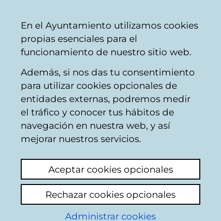
Mairie
Partager
Con
Français
En el Ayuntamiento utilizamos cookies
de
propias esenciales para el
Vitoria-
funcionamiento de nuestro sitio web.
Gasteiz
Además, si nos das tu consentimiento
AMVISA
para utilizar cookies opcionales de
entidades externas, podremos medir
el tráfico y conocer tus hábitos de
Fuente estropeada
navegación en nuestra web, y así
mejorar nuestros servicios.
Voir le dernier commentaire
(ajouté
20/04/2026 08:31:31)
Aceptar cookies opcionales
La fuente del barrio de Salburua que está en
Rechazar cookies opcionales
Paseo de Berlín 6, está estropeada, por favor
pasen a arreglarla lo antes posible ya que de
Administrar cookies