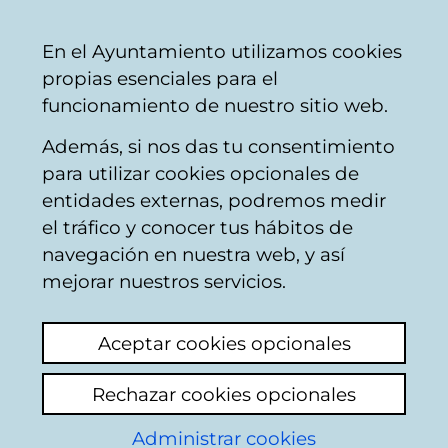
Mairie
Partager
Con
Français
En el Ayuntamiento utilizamos cookies
de
propias esenciales para el
Vitoria-
funcionamiento de nuestro sitio web.
Gasteiz
Además, si nos das tu consentimiento
Pollution
para utilizar cookies opcionales de
entidades externas, podremos medir
el tráfico y conocer tus hábitos de
Vergonzoso y
navegación en nuestra web, y así
desagradable olor en
mejorar nuestros servicios.
la zona del
Aceptar cookies opcionales
C.C.Boulevar de
Rechazar cookies opcionales
Zaramaga
Administrar cookies