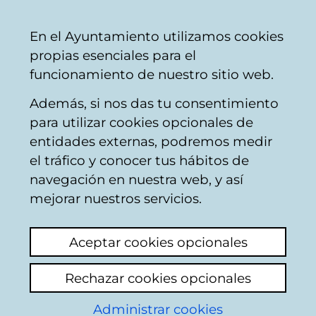
Mairie
Partager
Con
Français
En el Ayuntamiento utilizamos cookies
de
propias esenciales para el
Vitoria-
funcionamiento de nuestro sitio web.
Gasteiz
Además, si nos das tu consentimiento
Bombiers
para utilizar cookies opcionales de
entidades externas, podremos medir
el tráfico y conocer tus hábitos de
Nido de Vespa
navegación en nuestra web, y así
Velutina
mejorar nuestros servicios.
Voir le dernier commentaire
(ajouté
Aceptar cookies opcionales
06/02/2026 10:39:07)
Rechazar cookies opcionales
Ajouter commentaire
Administrar cookies