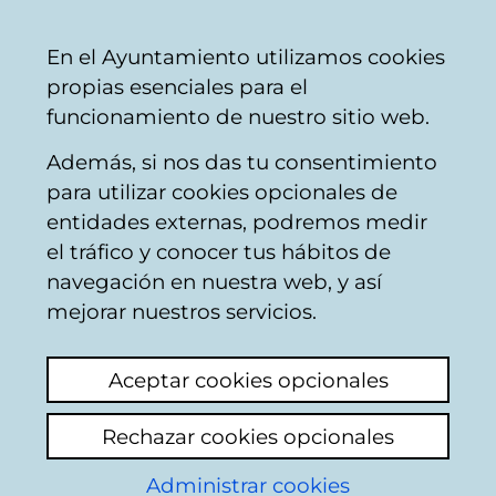
Mairie
Partager
Con
Français
En el Ayuntamiento utilizamos cookies
de
propias esenciales para el
Vitoria-
funcionamiento de nuestro sitio web.
Gasteiz
Además, si nos das tu consentimiento
Installations éducatives
para utilizar cookies opcionales de
entidades externas, podremos medir
el tráfico y conocer tus hábitos de
A LA ESCUELA DE
navegación en nuestra web, y así
ARTES Y OFICIOS
mejorar nuestros servicios.
Voir le dernier commentaire
(ajouté
Aceptar cookies opcionales
05/12/2025 17:38:43)
Rechazar cookies opcionales
Ajouter commentaire
Administrar cookies
Sugiero a la dirección de la Escuela de Artes