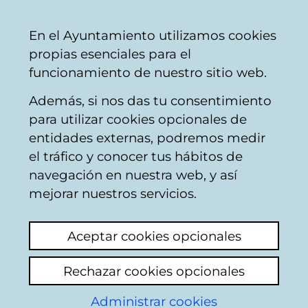
Mairie
Partager
Con
Français
En el Ayuntamiento utilizamos cookies
de
propias esenciales para el
Vitoria-
funcionamiento de nuestro sitio web.
Gasteiz
Además, si nos das tu consentimiento
Travaux immobiliers
para utilizar cookies opcionales de
entidades externas, podremos medir
el tráfico y conocer tus hábitos de
Información sobre las
navegación en nuestra web, y así
ayudas disponibles
mejorar nuestros servicios.
para obras de
Aceptar cookies opcionales
ascensor
Rechazar cookies opcionales
Voir le dernier commentaire
(ajouté
Administrar cookies