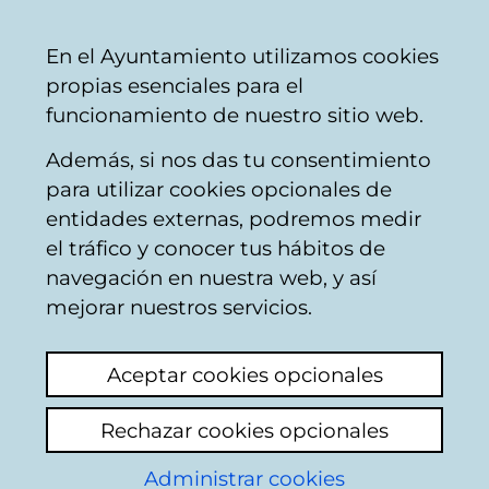
Mairie
Partager
Con
Français
En el Ayuntamiento utilizamos cookies
de
propias esenciales para el
Vitoria-
funcionamiento de nuestro sitio web.
Gasteiz
Además, si nos das tu consentimiento
Travaux immobiliers
para utilizar cookies opcionales de
entidades externas, podremos medir
el tráfico y conocer tus hábitos de
SIN LUZ Columpios
navegación en nuestra web, y así
estación vieja los
mejorar nuestros servicios.
Herrán
Aceptar cookies opcionales
Ajouter commentaire
Rechazar cookies opcionales
Ayer estuvimos con los niños en el parque
Administrar cookies