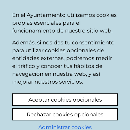
Mairie
Partager
Con
Français
En el Ayuntamiento utilizamos cookies
de
propias esenciales para el
Vitoria-
funcionamiento de nuestro sitio web.
Gasteiz
Además, si nos das tu consentimiento
Installations éducatives
para utilizar cookies opcionales de
entidades externas, podremos medir
el tráfico y conocer tus hábitos de
Rata en el Colegio
navegación en nuestra web, y así
Público de Salburua
mejorar nuestros servicios.
Voir le dernier commentaire
(ajouté
Aceptar cookies opcionales
24/09/2025 07:37:55)
Rechazar cookies opcionales
Hoy, martes 23 de septiembre, ha aparecido
Administrar cookies
una rata en el patio del Colegio Público de