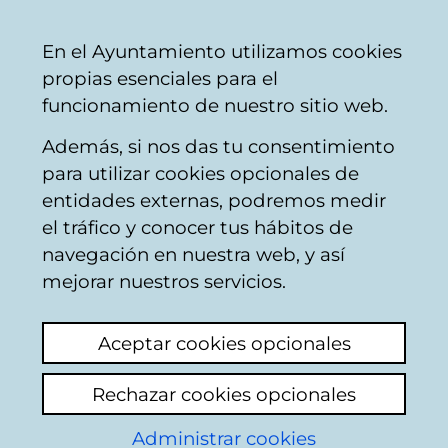
Mairie
Partager
Con
Français
En el Ayuntamiento utilizamos cookies
de
propias esenciales para el
Vitoria-
funcionamiento de nuestro sitio web.
Gasteiz
Además, si nos das tu consentimiento
Autres éducation
para utilizar cookies opcionales de
entidades externas, podremos medir
el tráfico y conocer tus hábitos de
Botellas en la calle
navegación en nuestra web, y así
mejorar nuestros servicios.
Voir le dernier commentaire
(ajouté
18/08/2025 10:22:03)
Aceptar cookies opcionales
Una imagen vale más que mil palabras. Una
Rechazar cookies opcionales
papelera y la botella a medio metro.
Administrar cookies