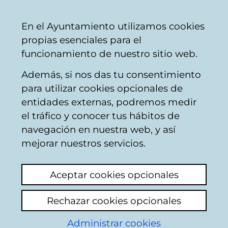
Mairie
Partager
Con
Français
En el Ayuntamiento utilizamos cookies
de
propias esenciales para el
Vitoria-
funcionamiento de nuestro sitio web.
Gasteiz
Además, si nos das tu consentimiento
Travaux et projets
para utilizar cookies opcionales de
environnementaux
entidades externas, podremos medir
el tráfico y conocer tus hábitos de
navegación en nuestra web, y así
QUEJAS
mejorar nuestros servicios.
Voir le dernier commentaire
(ajouté
Aceptar cookies opcionales
26/06/2025 12:32:27)
Rechazar cookies opcionales
Quería quejarme del olor a comida que sale
Administrar cookies