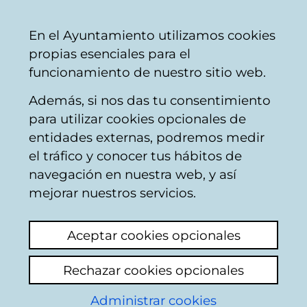
Mairie
Partager
Con
Français
En el Ayuntamiento utilizamos cookies
de
propias esenciales para el
Vitoria-
funcionamiento de nuestro sitio web.
Gasteiz
Además, si nos das tu consentimiento
Accessibilité
para utilizar cookies opcionales de
entidades externas, podremos medir
el tráfico y conocer tus hábitos de
Garbiguñe
navegación en nuestra web, y así
mejorar nuestros servicios.
Voir le dernier commentaire
(ajouté
09/05/2025 09:28:58)
Aceptar cookies opcionales
Rechazar cookies opcionales
Hola
Administrar cookies