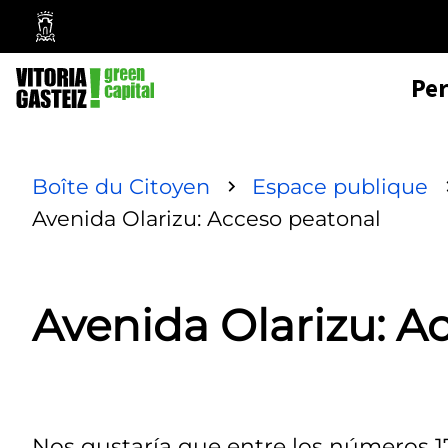
Mairie
de
Pe
Vitoria-
Gasteiz
Boîte du Citoyen
Espace publique
Avenida Olarizu: Acceso peatonal
Avenida Olarizu: A
Nos gustaría que entre los números 1