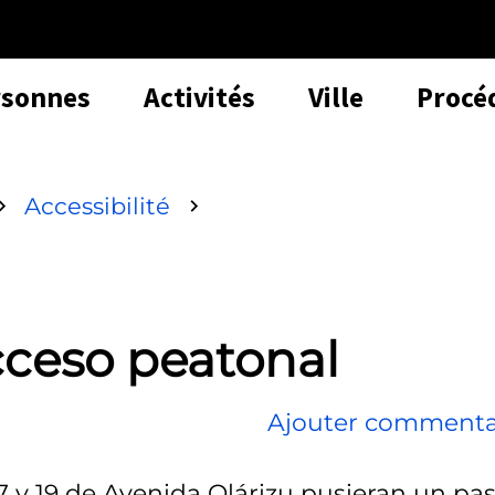
rsonnes
Activités
Ville
Procé
Accessibilité
cceso peatonal
Ajouter commenta
7 y 19 de Avenida Olárizu pusieran un pa