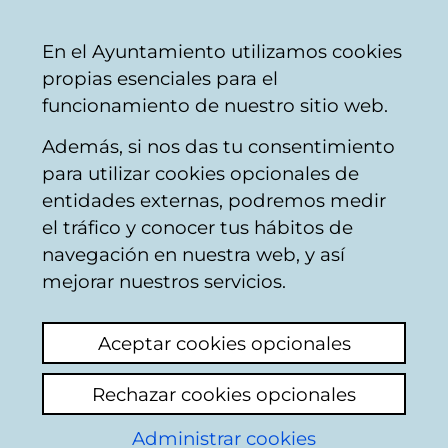
Mairie
Partager
Con
Français
En el Ayuntamiento utilizamos cookies
de
propias esenciales para el
Vitoria-
funcionamiento de nuestro sitio web.
Gasteiz
Además, si nos das tu consentimiento
Autres voie publique
para utilizar cookies opcionales de
entidades externas, podremos medir
el tráfico y conocer tus hábitos de
Quisco de la Florida
navegación en nuestra web, y así
mejorar nuestros servicios.
Voir le dernier commentaire
(ajouté
11/04/2025 15:27:22)
Aceptar cookies opcionales
Creo que hay que pintar el Quiosco ,que está
Rechazar cookies opcionales
ya bastante deteriorado .
Administrar cookies