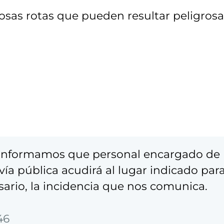
ldosas rotas que pueden resultar peligros
e informamos que personal encargado de
vía pública acudirá al lugar indicado par
sario, la incidencia que nos comunica.
46