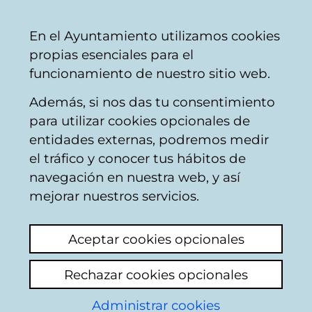
Mairie
Partager
Con
Français
En el Ayuntamiento utilizamos cookies
de
propias esenciales para el
Vitoria-
funcionamiento de nuestro sitio web.
Gasteiz
Además, si nos das tu consentimiento
Participation des Citoyens
para utilizar cookies opcionales de
entidades externas, podremos medir
el tráfico y conocer tus hábitos de
Okupas
navegación en nuestra web, y así
mejorar nuestros servicios.
Voir le dernier commentaire
(ajouté
17/03/2025 11:27:29)
Aceptar cookies opcionales
Es vergonzoso que sigan los okupas en la
Rechazar cookies opcionales
oficina de kutxabank en ibaiondo
Administrar cookies