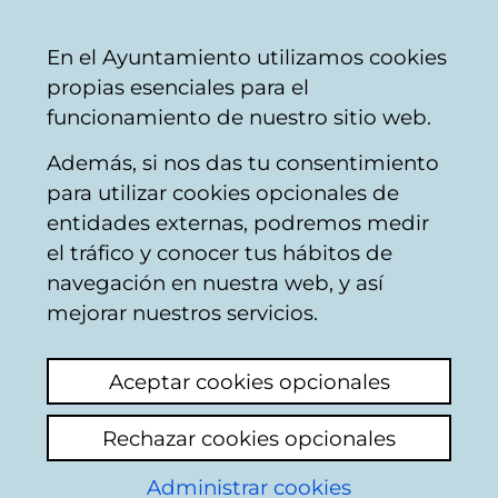
Mairie
Partager
Con
Français
En el Ayuntamiento utilizamos cookies
de
propias esenciales para el
Vitoria-
funcionamiento de nuestro sitio web.
Gasteiz
Además, si nos das tu consentimiento
Autres sports
para utilizar cookies opcionales de
entidades externas, podremos medir
el tráfico y conocer tus hábitos de
HUELGA
navegación en nuestra web, y así
MONITOR@S,
mejorar nuestros servicios.
SOCORRISTAS...
Aceptar cookies opcionales
Voir le dernier commentaire
(ajouté
Rechazar cookies opcionales
28/01/2025 07:21:33)
Administrar cookies