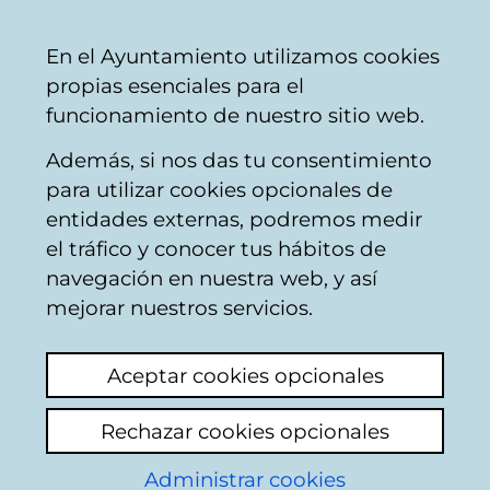
Mairie
Partager
Con
Français
En el Ayuntamiento utilizamos cookies
de
propias esenciales para el
Vitoria-
funcionamiento de nuestro sitio web.
Gasteiz
Además, si nos das tu consentimiento
Vélos
para utilizar cookies opcionales de
entidades externas, podremos medir
el tráfico y conocer tus hábitos de
Capacitados para
navegación en nuestra web, y así
circular
mejorar nuestros servicios.
Ajouter commentaire
Aceptar cookies opcionales
todo el mundo está capacitado para circular
en bicicleta y monopatín? sin conocer las
Rechazar cookies opcionales
normas de circulación sin el equilibrio y la
Administrar cookies
habilidad necesaria? Circular sentido