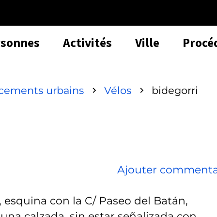
rsonnes
Activités
Ville
Procé
acements urbains
Vélos
bidegorri
Ajouter commenta
a, esquina con la C/ Paseo del Batán,
 una calzada, sin estar señalizada con