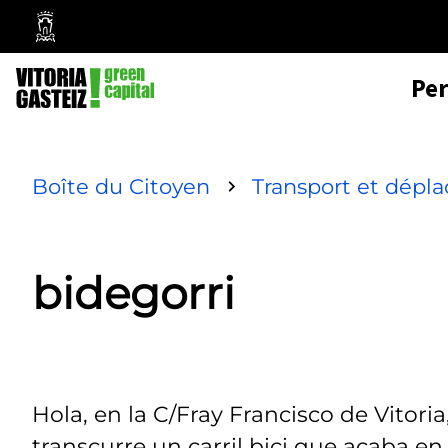
Mairie
de
Pe
Vitoria-
Gasteiz
Boîte du Citoyen
Transport et dépl
bidegorri
Hola, en la C/Fray Francisco de Vitori
transcurre un carril bici que acaba en