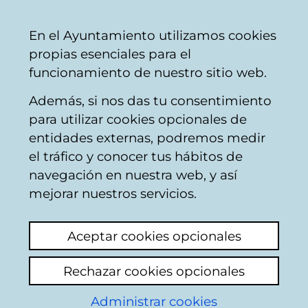
Mairie
Partager
Con
Français
En el Ayuntamiento utilizamos cookies
de
propias esenciales para el
Vitoria-
funcionamiento de nuestro sitio web.
Gasteiz
Además, si nos das tu consentimiento
Enlèvement de véhicules
para utilizar cookies opcionales de
entidades externas, podremos medir
el tráfico y conocer tus hábitos de
Autocaravanas
navegación en nuestra web, y así
aparcadas en
mejorar nuestros servicios.
Abetxuko
Aceptar cookies opcionales
Voir le dernier commentaire
(ajouté
Rechazar cookies opcionales
05/12/2024 12:15:31)
Administrar cookies