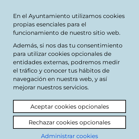
Mairie
Partager
Con
Français
En el Ayuntamiento utilizamos cookies
de
propias esenciales para el
Vitoria-
funcionamiento de nuestro sitio web.
Gasteiz
Además, si nos das tu consentimiento
Police Municipale
para utilizar cookies opcionales de
entidades externas, podremos medir
el tráfico y conocer tus hábitos de
Autobús de
navegación en nuestra web, y así
Diputación de
mejorar nuestros servicios.
Centros de Día
Aceptar cookies opcionales
Voir le dernier commentaire
(ajouté
Rechazar cookies opcionales
24/04/2026 11:47:51)
Administrar cookies