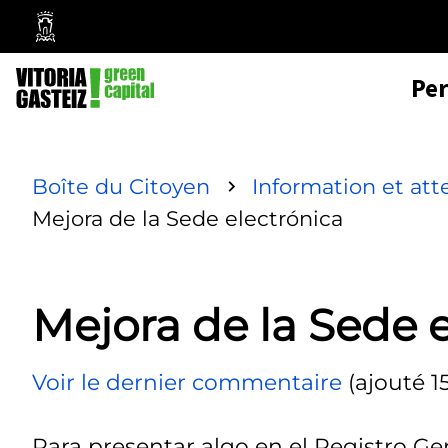
Mairie
de
Pe
Vitoria-
Gasteiz
Boîte du Citoyen
Information et att
Mejora de la Sede electrónica
Mejora de la Sede 
Voir le dernier commentaire
(ajouté 1
Para presentar algo en el Registro Ge