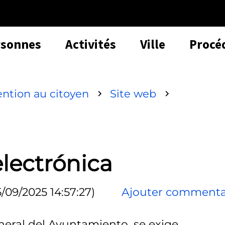
rsonnes
Activités
Ville
Procé
ention au citoyen
Site web
electrónica
5/09/2025 14:57:27)
Ajouter commenta
neral del Ayuntamiento, se exige