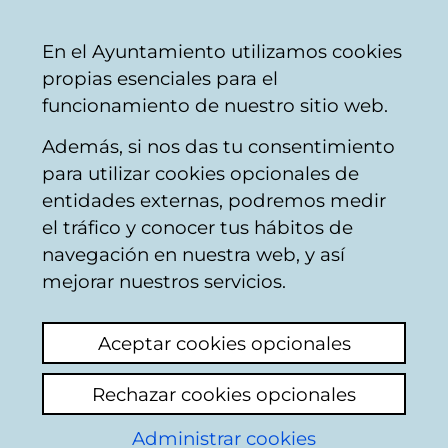
Mairie
Partager
Con
Français
En el Ayuntamiento utilizamos cookies
de
propias esenciales para el
Vitoria-
funcionamiento de nuestro sitio web.
Gasteiz
Además, si nos das tu consentimiento
Dommages sur la voie publique
para utilizar cookies opcionales de
entidades externas, podremos medir
el tráfico y conocer tus hábitos de
Alcantarilla
navegación en nuestra web, y así
mejorar nuestros servicios.
Voir le dernier commentaire
(ajouté
31/03/2025 10:12:39)
Aceptar cookies opcionales
Ajouter commentaire
Rechazar cookies opcionales
Kaixo, hoy en la calle Gorbea, a la altura del
Administrar cookies