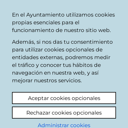
Mairie
Partager
Con
Français
En el Ayuntamiento utilizamos cookies
de
propias esenciales para el
Vitoria-
funcionamiento de nuestro sitio web.
Gasteiz
Además, si nos das tu consentimiento
Dommages sur la voie publique
para utilizar cookies opcionales de
entidades externas, podremos medir
el tráfico y conocer tus hábitos de
la tapadera
navegación en nuestra web, y así
mejorar nuestros servicios.
Ajouter commentaire
Aceptar cookies opcionales
el otro día me queje q en la calle felicia olave
había una arqueta q le faltaba la tapa,y
Rechazar cookies opcionales
había riego q alguien pisara dentro y se
produjese una lesión ,si pasaron y lo
Administrar cookies